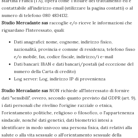
Martina Franca (TA), opera come Titolare del trattamento ed è
contattabile all'indirizzo email (utilizzare la pagina contatti) o al
numero di telefono 080 4834132.
Studio Mercadante sas
raccoglie e/o riceve le informazioni che
riguardano l'Interessato, quali:
Dati anagrafici: nome, cognome, indirizzo fisico,
nazionalità, provincia e comune di residenza, telefono fisso
e/o mobile, fax, codice fiscale, indirizzo/i e-mail
Dati bancari: IBAN e dati bancari/postali (ad eccezione del
numero della Carta di credito)
Log server: Log, indirizzo IP di provenienza
Studio Mercadante sas
NON richiede all'Interessato di fornire
dati "sensibili", ovvero, secondo quanto previsto dal GDPR (art. 9),
i dati personali che rivelino l'origine razziale o etnica,
l'orientamento politiche, religioso o filosofico, o l'appartenenza
sindacale, nonché dati genetici, dati biometrici intesi a
identificare in modo univoco una persona fisica, dati relativi alla
salute o alla vita sessuale o all'orientamento sessuale della